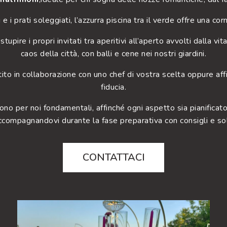
i e i prati soleggiati, l’azzurra piscina tra il verde offre una co
upire i propri invitati tra aperitivi all’aperto avvolti dalla v
caos della città, con balli e cene nei nostri giardini.
tito in collaborazione con uno chef di vostra scelta oppure aff
fiducia.
no per noi fondamentali, affinché ogni aspetto sia pianificat
ccompagnandovi durante la fase preparativa con consigli e sol
CONTATTACI