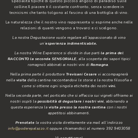
specialità tipiche di questo piccolo angolo di paradiso sulle
colline.Il piacere è il costante confronto, senza scendere in
tecnicismi che tanto tolgono al fascino di una bottiglia di vino.
La naturalezza che il nostro vino rappresenta si esprime anche nelle
relazioni di quanti vengono a trovarci e ci scelgono.
La nostra Degustazione vuole regalare all’appassionato di vino
un’
esperienza indimenticabile.
La nostra Wine Experience si divide in due parti
la prima del
RACCONTO la seconda SENSORIALE
, alla scoperta dei sapori tipici
romagnoli abbinati ai nostri vini di
Romagna
.
Nella prima parte il produttore
Trevisani Cesare
vi accompagnerà
nella
visita
della cantina raccontandovi le storie e la nostra filosofia e
come si ottiene ogni singola etichetta dei nostri
vini.
Nella seconda parte, nel porticato che si affaccia sui vigneti offriamo ai
nostri ospiti la
possibilità di degustare i nostri vini
, abbinando a
questa esperienza la
visita presso la nostra cantina
con i nostri
appetitosi abbinamenti.
Prenotate
la vostra visita direttamente via mail all’indirizzo
info@poderepalazzo.it
oppure chiamandoci al numero 392 9403058